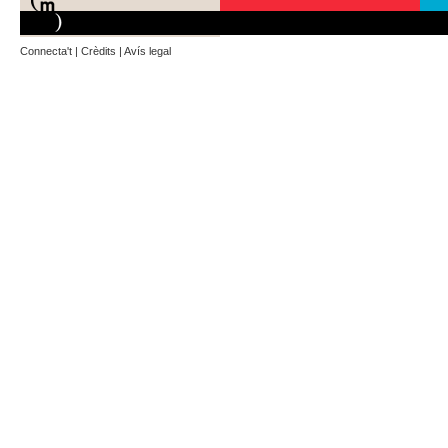
Connecta't
|
Crèdits
|
Avís legal