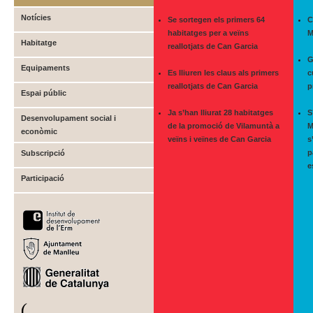
Notícies
Se sortegen els primers 64
C
habitatges per a veïns
M
Habitatge
reallotjats de Can Garcia
G
Equipaments
Es lliuren les claus als primers
c
reallotjats de Can Garcia
p
Espai públic
Ja s’han lliurat 28 habitatges
S
Desenvolupament social i
de la promoció de Vilamuntà a
M
econòmic
veïns i veïnes de Can Garcia
s
p
Subscripció
e
Participació