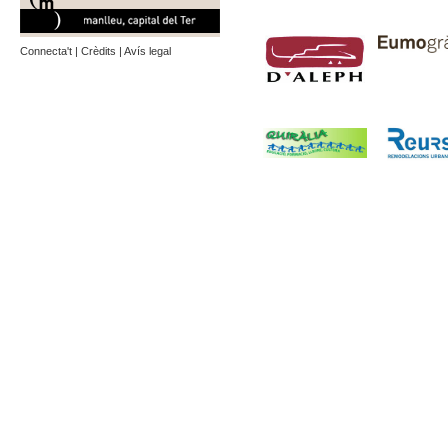
Connecta't
|
Crèdits
|
Avís legal