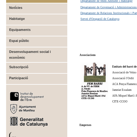
Departament de Medi Ambient i Habitatge
Departament de Governació i Administracions
Notícies
Departament de Relacions Institucionals i Part
Habitatge
Servei d'Ocupació de Catalunya
Equipaments
Espai públic
Desenvolupament social i
Associacions
econòmic
Subscripció
Entitats del barri d
Associació de Veïns d
Participació
Associació l'Ordit
ACA Penya Flamenca
Jameiat Essalam
AFA Miquel Martí i 
CITE-CCOO
Empreses