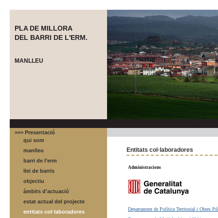
PLA DE MILLORA
DEL BARRI DE L'ERM.
MANLLEU
>>> Presentació
qui som
Entitats col·laboradores
manlleu
barri de l’erm
Administracions
llei de barris
objectiu
àmbits d'actuació
estat actual del projecte
Departament de Política Territorial i Obres Pú
entitats col·laboradores