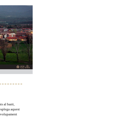
s al barri,
esplega aquest
senvolupament