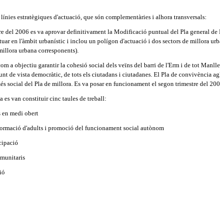
 línies estratègiques d'actuació, que són complementàries i alhora transversals:
e del 2006 es va aprovar definitivament la Modificació puntual del Pla general de
ar en l'àmbit urbanístic i inclou un polígon d'actuació i dos sectors de millora urb
illora urbana corresponents).
om a objectiu garantir la cohesió social dels veïns del barri de l'Erm i de tot Manlleu
unt de vista democràtic, de tots els ciutadans i ciutadanes. El Pla de convivència ag
és social del Pla de millora. Es va posar en funcionament el segon trimestre del 200
 es van constituir cinc taules de treball:
s en medi obert
 formació d'adults i promoció del funcionament social autònom
cipació
omunitaris
ió