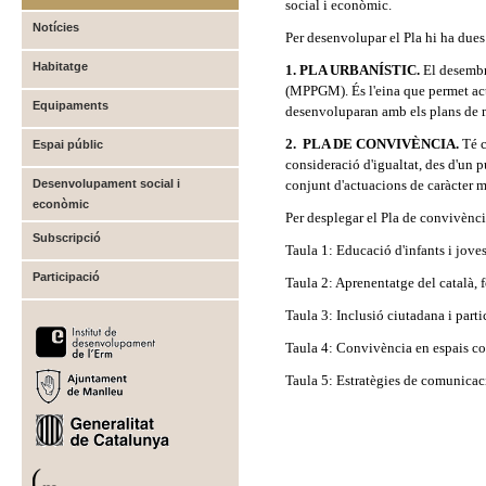
social i econòmic.
Notícies
Per desenvolupar el Pla hi ha dues
Habitatge
1. PLA URBANÍSTIC.
El desembr
(MPPGM). És l'eina que permet actu
Equipaments
desenvoluparan amb els plans de m
2. PLA DE CONVIVÈNCIA.
Té c
Espai públic
consideració d'igualtat, des d'un p
Desenvolupament social i
conjunt d'actuacions de caràcter m
econòmic
Per desplegar el Pla de convivència
Subscripció
Taula 1: Educació d'infants i jove
Participació
Taula 2: Aprenentatge del català,
Taula 3: Inclusió ciutadana i parti
Taula 4: Convivència en espais c
Taula 5: Estratègies de comunicac