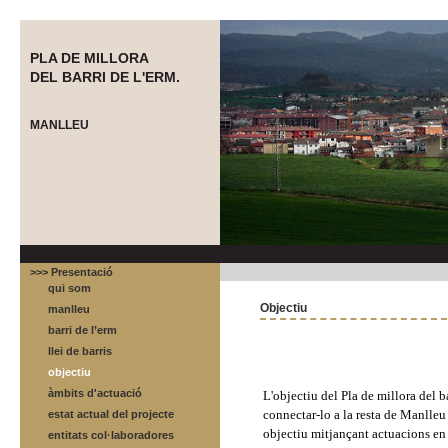
PLA DE MILLORA
DEL BARRI DE L'ERM.
MANLLEU
>>> Presentació
qui som
Objectiu
manlleu
barri de l’erm
llei de barris
objectiu
àmbits d'actuació
L'objectiu del Pla de millora del b
connectar-lo a la resta de Manlleu
estat actual del projecte
objectiu mitjançant actuacions en 
entitats col·laboradores