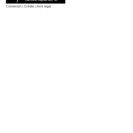
Connecta't
|
Crèdits
|
Avís legal