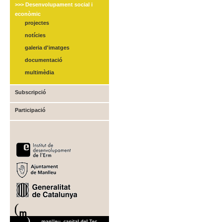
>>> Desenvolupament social i
econòmic
projectes
notícies
galeria d'imatges
documentació
multimèdia
Subscripció
Participació