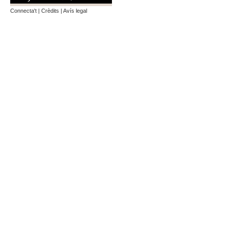
Connecta't
|
Crèdits
|
Avís legal