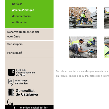
notícies
galeria d'imatges
documentació
multimèdia
Desenvolupament social
econòmic
Subscripció
Participació
Feu clic en les fotos menudes per veure'n una
en l'àlbum. També podeu triar fotos per a imprimi