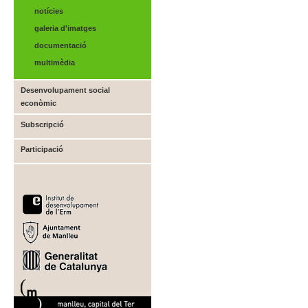
notícies
galeria d'imatges
documentació
multimèdia
Desenvolupament social
econòmic
Subscripció
Participació