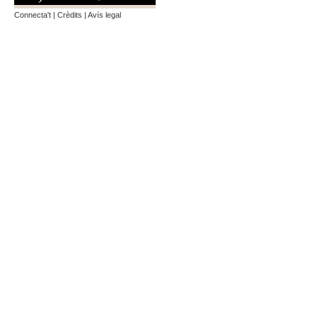
Connecta't
|
Crèdits
|
Avís legal