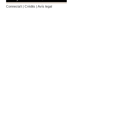
Connecta't
|
Crèdits
|
Avís legal