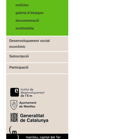
notícies
galeria d'imatges
documentació
multimèdia
Desenvolupament social
econòmic
Subscripció
Participació