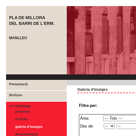
PLA DE MILLORA
DEL BARRI DE L'ERM.
MANLLEU
Presentació
Galeria d'imatges
Notícies
Filtra per:
>>> Habitatge
projectes
Àrea:
notícies
Des de:
galeria d'imatges
documentació