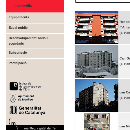
multimèdia
Equipaments
Rehabi
l''Arn
Espai públic
(1. Hab
Desenvolupament social i
econòmic
Subscripció
Can Ga
Participació
(1. Hab
can Ca
(1. Hab
can Ma