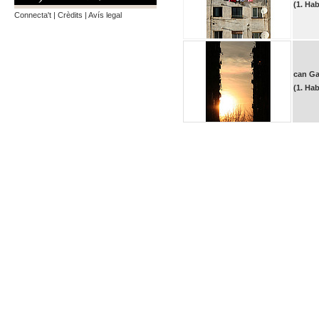
(1. Hab
Connecta't
|
Crèdits
|
Avís legal
can Ga
(1. Hab