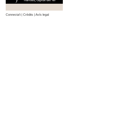
Connecta't
|
Crèdits
|
Avís legal